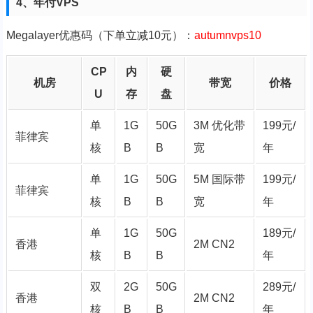
4、年付VPS
Megalayer优惠码（下单立减10元）：
autumnvps10
CP
内
硬
机房
带宽
价格
U
存
盘
单
1G
50G
3M 优化带
199元/
菲律宾
核
B
B
宽
年
单
1G
50G
5M 国际带
199元/
菲律宾
核
B
B
宽
年
单
1G
50G
189元/
香港
2M CN2
核
B
B
年
双
2G
50G
289元/
香港
2M CN2
核
B
B
年