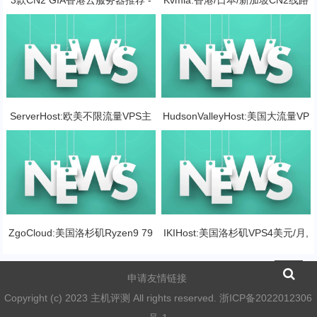
Linux/Windows系统支持 - 价格便
vps8折优惠,独立服务器280
宜
ServerHost:欧美不限流量VPS主
HudsonValleyHost:美国大流量VP
机优惠码,3G内存$22/年
S春季促销,1核1G20TB流量$15/
年
ZgoCloud:美国洛杉矶Ryzen9 79
IKIHost:美国洛杉矶VPS4美元/月,
50X高性能VPS特价,CN2GIA/992
2核4G不限流量,亚洲优化网络,支
9/CMIN2
持Windows
申请友情链接
Copyright (c) 2023 主机评测 All rights reserved.
浙ICP备2022012306