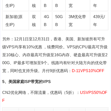
生IP)
核
B
B
宽
年
新加坡(原
双
4G
50G
3M优化带
439元/
生IP)
核
B
B
宽
年
另外：
12月
1日至
12月
31日，香港、美国、新加坡所有可升
级
VPS均享有
10%优惠
，续费同价。
VPS的
CPU最高可升级
至
10核心、内存最高可升级至
16G内存、硬盘最高可升级至
2
00G、
IP最多可增加至
9个。线路均有针对大陆方向的优化带
宽，同时也支持升级。月付9折优惠码：
D-11VPS10%OFF
5、美国家庭ISP带宽的VPS
CN2优化网络，不限流量，优惠码（5折）：
USVPS50%OF
F