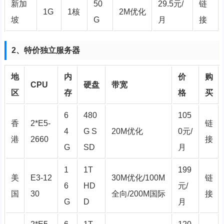
新加
50
29.5元
/
链
1G
1核
2M优化
坡
G
月
接
2、特价独立服务器
地
内
价
购
CPU
硬盘
带宽
区
存
格
买
6
480
105
香
2*E5-
链
4
G S
20M优化
0元/
港
2660
接
G
SD
月
1
1T
199
美
E3-12
30M优化/100M
链
6
HD
元/
国
30
全向/200M国际
接
G
D
月