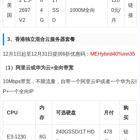
2*E5-
6
1T
120
美
链
2697
4
SS
1000M全向
0元/
国
接
V2
G
D
月
3、香港独立混合云服务器套餐
12月
1日起至
12月
31日提供6折优惠码：
MEHybrid40%mn35
（1）阿里云或华为云+全向带宽
10Mbps带宽，不限流量，自带一个阿里云IP或者一个华为云I
P+一个全向IP
内
购
CPU
可选硬盘
月付
存
买
240GSSD/1T HD
478
链
E3-1230
8G