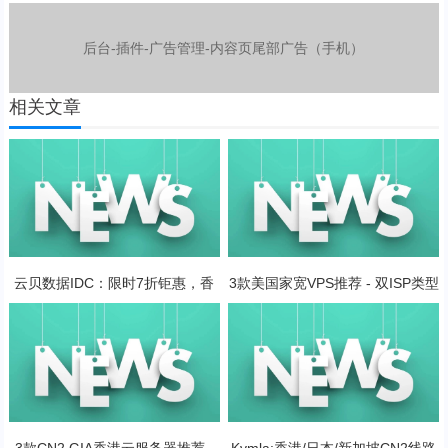
后台-插件-广告管理-内容页尾部广告（手机）
相关文章
云贝数据IDC：限时7折钜惠，香
3款美国家宽VPS推荐 - 双ISP类型
港CN2GIA双向线路 补货上新
原生IP
3款CN2 GIA香港云服务器推荐 -
Kvmla:香港/日本/新加坡CN2线路