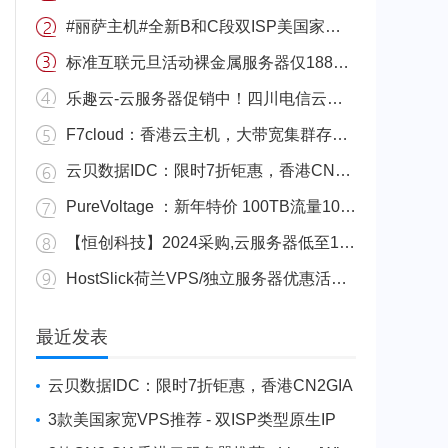
#丽萨主机#全新B和C段双ISP美国家宽住宅4837 Gbps大带宽产品上新，支持支付宝，48小时不满意，无条件退款
标准互联元旦活动裸金属服务器仅188元/月
乐趣云-云服务器促销中！四川电信云服器19元/月，香港三网直连VPS低至27元起
F7cloud：香港云主机，大带宽集群存储集群计算节点，低至30元
云贝数据IDC：限时7折钜惠，香港CN2GIA双向线路 补货上新
PureVoltage ：新年特价 100TB流量10Gbps物理机
【恒创科技】2024采购,云服务器低至13元每月,服务器低至240元每月,年付3.5折送半年,多年付更省
HostSlick荷兰VPS/独立服务器优惠活动整理2023年12月
最近发表
云贝数据IDC：限时7折钜惠，香港CN2GIA
双向线路 补货上新
3款美国家宽VPS推荐 - 双ISP类型原生IP