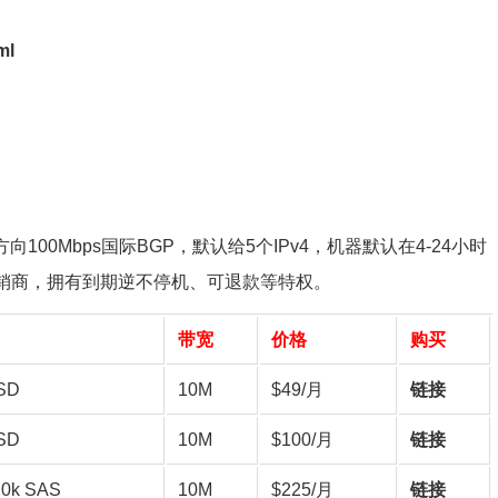
ml
方向100Mbps国际BGP，默认给5个IPv4，机器默认在4-24小时
r分销商，拥有到期逆不停机、可退款等特权。
带宽
价格
购买
SD
10M
$49/月
链接
SD
10M
$100/月
链接
10k SAS
10M
$225/月
链接