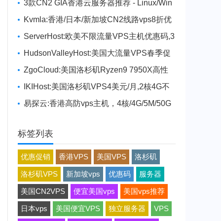
3款CN2 GIA香港云服务器推荐 - Linux/Win
dows系统支持 - 价格便宜
Kvmla:香港/日本/新加坡CN2线路vps8折优
惠,独立服务器280
ServerHost:欧美不限流量VPS主机优惠码,3
G内存$22/年
HudsonValleyHost:美国大流量VPS春季促
销,1核1G20TB流量$15/年
ZgoCloud:美国洛杉矶Ryzen9 7950X高性
能VPS特价,CN2GIA/9929/CMIN2
IKIHost:美国洛杉矶VPS4美元/月,2核4G不
限流量,亚洲优化网络,支持Windows
易探云:香港高防vps主机，4核/4G/5M/50G
防御，仅444元/月起
标签列表
优惠促销
香港VPS
美国VPS
洛杉矶
洛杉矶VPS
新加坡vps
优惠码
服务器
美国CN2VPS
便宜美国vps
美国vps推荐
日本vps
美国便宜VPS
独立服务器
VPS