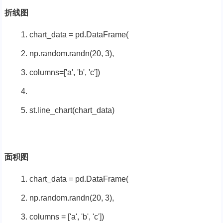
折线图
chart_data = pd.DataFrame(
np.random.randn(
20
,
3
),
columns=[
'a'
,
'b'
,
'c'
])
st.line_chart(chart_data)
面积图
chart_data = pd.DataFrame(
np.random.randn(
20
,
3
),
columns = [
'a'
,
'b'
,
'c'
])