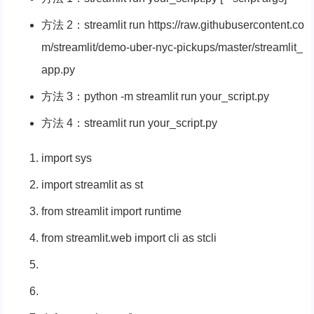
方法 2：streamlit run https://raw.githubusercontent.co
m/streamlit/demo-uber-nyc-pickups/master/streamlit_
app.py
方法 3：python -m streamlit run your_script.py
方法 4：streamlit run your_script.py
import
sys
import
streamlit
as
st
from
streamlit
import
runtime
from
streamlit.web
import
cli
as
stcli