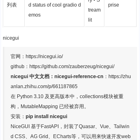
列表
d status of cool gradio d
prise
tream
emos
lit
nicegui
官网：https://nicegui.io/
github：https://github.com/zauberzeug/nicegui/
nicegui 中文文档：nicegui-reference-cn
：https://zhu
anlan.zhihu.com/p/661187865
在 Python 3.10 及更高版本中，collections模块被重
构，MutableMapping 已经被弃用。
安装：
pip install nicegui
NiceGUI 基于FastAPI，封装了Quasar、Vue、Tailwin
d CSS、AG Grid、ECharts等，可以用来快速开发web