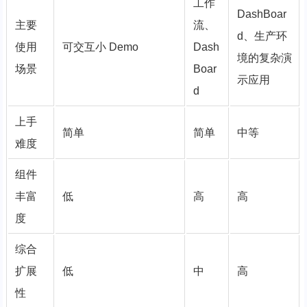
工作
DashBoar
主要
流、
d、生产环
使用
可交互小 Demo
Dash
境的复杂演
场景
Boar
示应用
d
上手
简单
简单
中等
难度
组件
丰富
低
高
高
度
综合
扩展
低
中
高
性