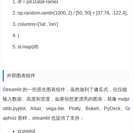
df = pd.DataFrame(
np.random.randn(
1000
,
2
) / [
50
,
50
] + [
37.76
, -
122.4
],
columns=[
'lat'
,
'lon'
]
)
st.
map
(df)
外部图表组件
Streamlit 的一些原生图表组件，虽然做到了傻瓜式，但仅能
输入数据、高度和宽度，如果你想更漂亮的图表，就像 matpl
otlib.pyplot、Altair、vega-lite、Plotly、Bokeh、PyDeck、Gr
aphviz 那样，streamlit 也提供了支持：
st.pyplot