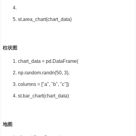
st.area_chart(chart_data)
柱状图
chart_data = pd.DataFrame(
np.random.randn(
50
,
3
),
columns = [
"a"
,
"b"
,
"c"
])
st.bar_chart(chart_data)
地图