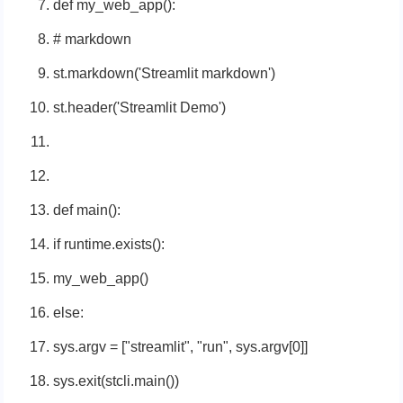
def
my_web_app
():
# markdown
st.markdown(
'Streamlit markdown'
)
st.header(
'Streamlit Demo'
)
def
main
():
if
runtime.exists():
my_web_app()
else
:
sys.argv = [
"streamlit"
,
"run"
, sys.argv[
0
]]
sys.exit(stcli.main())