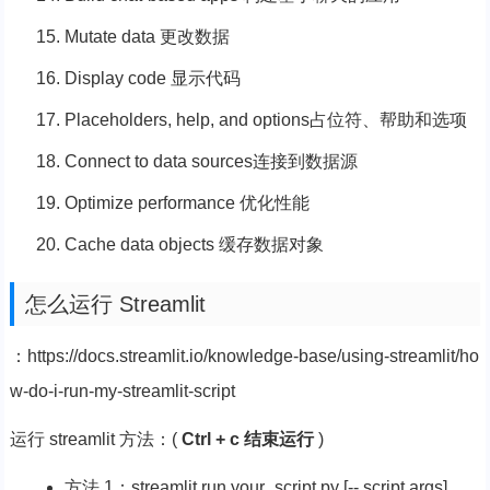
Mutate data 更改数据
Display code 显示代码
Placeholders, help, and options占位符、帮助和选项
Connect to data sources连接到数据源
Optimize performance 优化性能
Cache data objects 缓存数据对象
怎么运行 Streamlit
：https://docs.streamlit.io/knowledge-base/using-streamlit/ho
w-do-i-run-my-streamlit-script
运行 streamlit 方法：(
Ctrl + c 结束运行
)
方法 1：streamlit run your_script.py [-- script args]