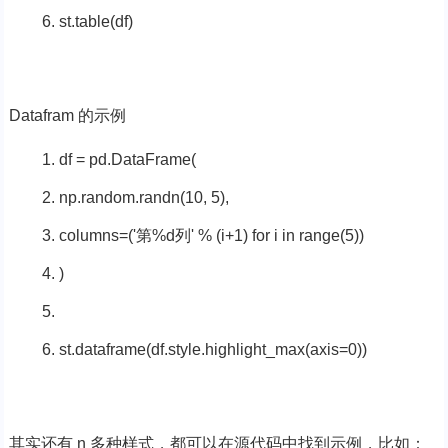
st.table(df)
Datafram 的示例
df = pd.DataFrame(
np.random.randn(
10
,
5
),
columns=(
'第%d列'
% (i+
1
)
for
i
in
range
(
5
))
)
st.dataframe(df.style.highlight_max(axis=
0
))
其实还有 n 多种样式，都可以在源代码中找到示例，比如：