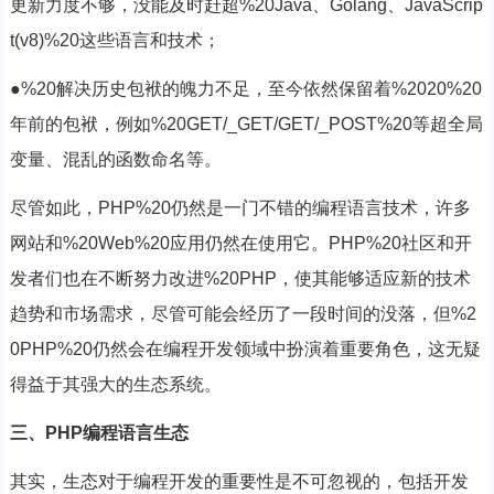
更新力度不够，没能及时赶超%20Java、Golang、JavaScrip
t(v8)%20这些语言和技术；
●%20解决历史包袱的魄力不足，至今依然保留着%2020%20
年前的包袱，例如%20
G
E
T
/
_GET/
G​ET/_POST%20等超全局
变量、混乱的函数命名等。
尽管如此，PHP%20仍然是一门不错的编程语言技术，许多
网站和%20Web%20应用仍然在使用它。PHP%20社区和开
发者们也在不断努力改进%20PHP，使其能够适应新的技术
趋势和市场需求，尽管可能会经历了一段时间的没落，但%2
0PHP%20仍然会在编程开发领域中扮演着重要角色，这无疑
得益于其强大的生态系统。
三、PHP编程语言生态
其实，生态对于编程开发的重要性是不可忽视的，包括开发