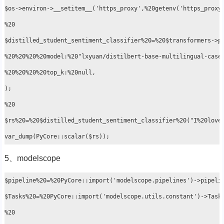
$os->environ->__setitem__('https_proxy',%20getenv('https_proxy'
%20

$distilled_student_sentiment_classifier%20=%20$transformers->pi
%20%20%20%20model:%20"lxyuan/distilbert-base-multilingual-cased
%20%20%20%20top_k:%20null,

);

%20

$rs%20=%20$distilled_student_sentiment_classifier%20("I%20love%
5、modelscope
$pipeline%20=%20PyCore::import('modelscope.pipelines')->pipelin
$Tasks%20=%20PyCore::import('modelscope.utils.constant')->Tasks
%20
