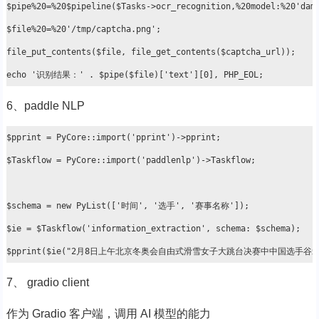
$pipe%20=%20$pipeline($Tasks->ocr_recognition,%20model:%20'damo
$file%20=%20'/tmp/captcha.png';

file_put_contents($file, file_get_contents($captcha_url));

6、paddle NLP
$pprint = PyCore::import('pprint')->pprint;

$Taskflow = PyCore::import('paddlenlp')->Taskflow;

$schema = new PyList(['时间', '选手', '赛事名称']);

$ie = $Taskflow('information_extraction', schema: $schema);

7、 gradio client
作为 Gradio 客户端，调用 AI 模型的能力