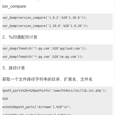
ion_compare
var_dump(version_compare('1.9.2',%20'1.10.0'));

2、%20通配符计算
var_dump(fnmatch('*.qq.com',%20'qqcloud.com'));

3、路径计算
获取一个文件路径字符串的目录、扩展名、文件名
$path_parts%20=%20pathinfo('/www/htdocs/inc/lib.inc.php');

%20

echo%20$path_parts['dirname'],%20"\n";
