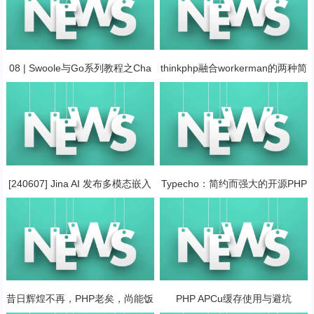
08 | Swoole与Go系列教程之Cha
thinkphp融合workerman的两种简
nnel通道的应用
单方式，直接在workerman里面
用tp的orm功能
[240607] Jina AI 发布多模态嵌入
Typecho：简约而强大的开源PHP
模型 | PHP 曝新漏洞 | TypeScript
博客平台
5.5 RC 发布公告
昔日辉煌不再，PHP老矣，尚能饭
PHP APCu缓存使用与避坑
否？