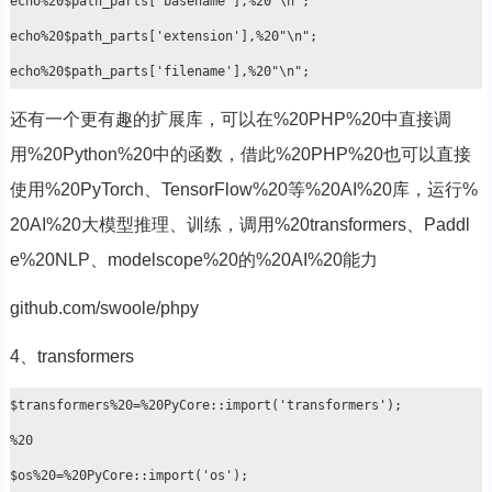
echo%20$path_parts['basename'],%20"\n";

echo%20$path_parts['extension'],%20"\n";

还有一个更有趣的扩展库，可以在%20PHP%20中直接调
用%20Python%20中的函数，借此%20PHP%20也可以直接
使用%20PyTorch、TensorFlow%20等%20AI%20库，运行%
20AI%20大模型推理、训练，调用%20transformers、Paddl
e%20NLP、modelscope%20的%20AI%20能力
github.com/swoole/phpy
4、transformers
$transformers%20=%20PyCore::import('transformers');

%20

$os%20=%20PyCore::import('os');
